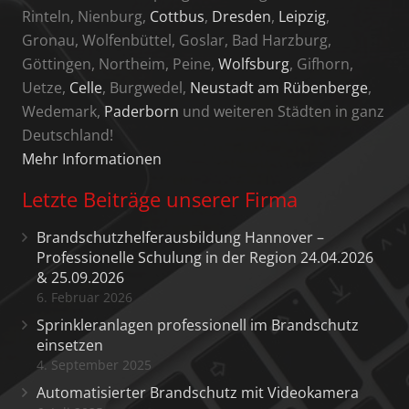
Rinteln, Nienburg,
Cottbus
,
Dresden
,
Leipzig
,
Gronau, Wolfenbüttel, Goslar, Bad Harzburg,
Göttingen, Northeim, Peine,
Wolfsburg
, Gifhorn,
Uetze,
Celle
, Burgwedel,
Neustadt am Rübenberge
,
Wedemark,
Paderborn
und weiteren Städten in ganz
Deutschland!
Mehr Informationen
Letzte Beiträge unserer Firma
Brandschutzhelferausbildung Hannover –
Professionelle Schulung in der Region 24.04.2026
& 25.09.2026
6. Februar 2026
Sprinkleranlagen professionell im Brandschutz
einsetzen
4. September 2025
Automatisierter Brandschutz mit Videokamera