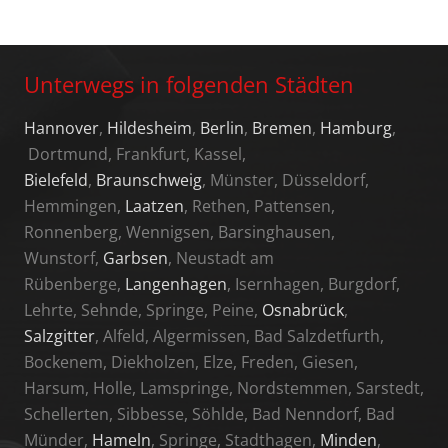
Unterwegs in folgenden Städten
Hannover
,
Hildesheim
,
Berlin
,
Bremen
,
Hamburg
,
Dortmund, Frankfurt, Kassel,
Bielefeld
,
Braunschweig
, Münster, Düsseldorf,
Hemmingen,
Laatzen
, Rethen, Pattensen,
Ronnenberg, Wennigsen, Barsinghausen,
Wunstorf,
Garbsen
, Neustadt am
Rübenberge,
Langenhagen
, Isernhagen, Burgdorf,
Lehrte, Sehnde, Springe, Peine,
Osnabrück
,
Salzgitter
, Alfeld, Algermissen, Bad Salzdetfurth,
Bockenem, Diekholzen, Elze, Freden, Giesen,
Harsum, Holle, Lamspringe, Nordstemmen, Sarstedt,
Schellerten, Sibbesse, Söhlde, Bad Nenndorf, Bad
Münder,
Hameln
, Springe, Stadthagen,
Minden
,