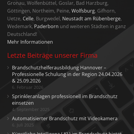
Gronau, Wolfenbüttel, Goslar, Bad Harzburg,
Göttingen, Northeim, Peine,
Wolfsburg
, Gifhorn,
Uetze,
Celle
, Burgwedel,
Neustadt am Rübenberge
,
Wedemark,
Paderborn
und weiteren Städten in ganz
Deutschland!
Mehr Informationen
Letzte Beiträge unserer Firma
Brandschutzhelferausbildung Hannover –
Professionelle Schulung in der Region 24.04.2026
& 25.09.2026
6. Februar 2026
Sprinkleranlagen professionell im Brandschutz
einsetzen
4. September 2025
Automatisierter Brandschutz mit Videokamera
6. Juli 2025
Künstliche Intelligenz ( KI ) im Brandschutz bietet