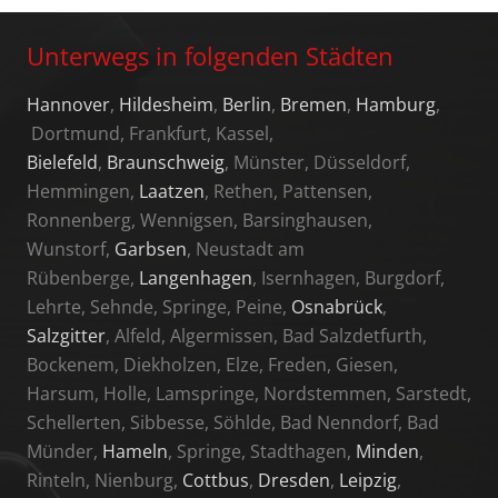
Unterwegs in folgenden Städten
Hannover
,
Hildesheim
,
Berlin
,
Bremen
,
Hamburg
,
Dortmund, Frankfurt, Kassel,
Bielefeld
,
Braunschweig
, Münster, Düsseldorf,
Hemmingen,
Laatzen
, Rethen, Pattensen,
Ronnenberg, Wennigsen, Barsinghausen,
Wunstorf,
Garbsen
, Neustadt am
Rübenberge,
Langenhagen
, Isernhagen, Burgdorf,
Lehrte, Sehnde, Springe, Peine,
Osnabrück
,
Salzgitter
, Alfeld, Algermissen, Bad Salzdetfurth,
Bockenem, Diekholzen, Elze, Freden, Giesen,
Harsum, Holle, Lamspringe, Nordstemmen, Sarstedt,
Schellerten, Sibbesse, Söhlde, Bad Nenndorf, Bad
Münder,
Hameln
, Springe, Stadthagen,
Minden
,
Rinteln, Nienburg,
Cottbus
,
Dresden
,
Leipzig
,