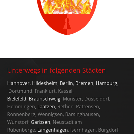
Unterwegs in folgenden Städten
Hannover
,
Hildesheim
,
Berlin
,
Bremen
,
Hamburg
,
Dortmund, Frankfurt, Kassel,
Bielefeld
,
Braunschweig
, Münster, Düsseldorf,
Hemmingen,
Laatzen
, Rethen, Pattensen,
Ronnenberg, Wennigsen, Barsinghausen,
Wunstorf,
Garbsen
, Neustadt am
Rübenberge,
Langenhagen
, Isernhagen, Burgdorf,