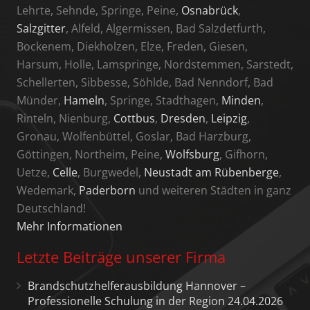
Lehrte, Sehnde, Springe, Peine,
Osnabrück
,
Salzgitter
, Alfeld, Algermissen, Bad Salzdetfurth,
Bockenem, Diekholzen, Elze, Freden, Giesen,
Harsum, Holle, Lamspringe, Nordstemmen, Sarstedt,
Schellerten, Sibbesse, Söhlde, Bad Nenndorf, Bad
Münder,
Hameln
, Springe, Stadthagen,
Minden
,
Rinteln, Nienburg,
Cottbus
,
Dresden
,
Leipzig
,
Gronau, Wolfenbüttel, Goslar, Bad Harzburg,
Göttingen, Northeim, Peine,
Wolfsburg
, Gifhorn,
Uetze,
Celle
, Burgwedel,
Neustadt am Rübenberge
,
Wedemark,
Paderborn
und weiteren Städten in ganz
Deutschland!
Mehr Informationen
Letzte Beiträge unserer Firma
Brandschutzhelferausbildung Hannover –
Professionelle Schulung in der Region 24.04.2026