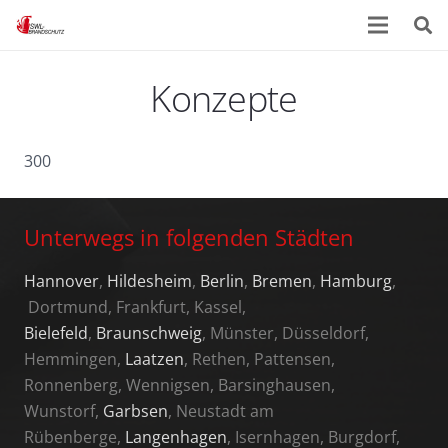
Konzepte
300
Unterwegs in folgenden Städten
Hannover
,
Hildesheim
,
Berlin
,
Bremen
,
Hamburg
,
Dortmund, Frankfurt, Kassel,
Bielefeld
,
Braunschweig
, Münster, Düsseldorf,
Hemmingen,
Laatzen
, Rethen, Pattensen,
Ronnenberg, Wennigsen, Barsinghausen,
Wunstorf,
Garbsen
, Neustadt am
Rübenberge,
Langenhagen
, Isernhagen, Burgdorf,