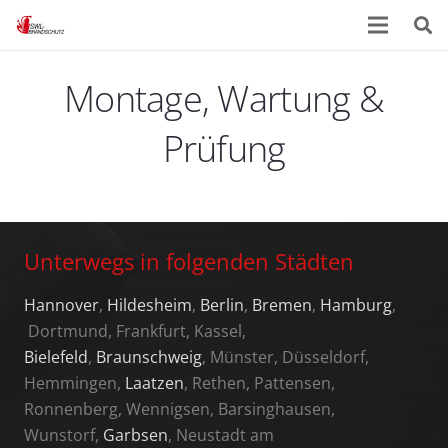
Montage, Wartung &
Prüfung
Unterwegs in folgenden Städten
Hannover
,
Hildesheim
,
Berlin
,
Bremen
,
Hamburg
,
Dortmund, Frankfurt, Kassel,
Bielefeld
,
Braunschweig
, Münster, Düsseldorf,
Hemmingen,
Laatzen
, Rethen, Pattensen,
Ronnenberg, Wennigsen, Barsinghausen,
Wunstorf,
Garbsen
, Neustadt am