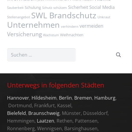
Sicherheit
Social Media
Schulung
Sauberkeit
Schutz
schützen
SWL Brandschutz
Stellenangebot
Unkraut
Unternehmen
vermeiden
verhindern
Versicherung
Weihnachten
Wachstum
Unterwegs in folgenden Städten
Hannover
,
Hildesheim
,
Berlin
,
Bremen
,
Hamburg
,
Dortmund, Frankfurt, Kassel,
Bielefeld
,
Braunschweig
, Münster, Düsseldorf,
Hemmingen,
Laatzen
, Rethen, Pattensen,
Ronnenberg, Wennigsen, Barsinghausen,