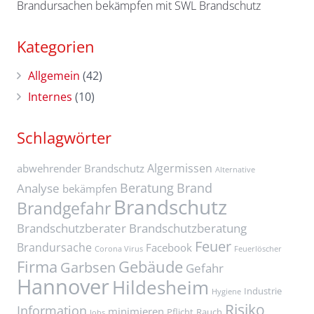
Brandursachen bekämpfen mit SWL Brandschutz
Kategorien
Allgemein
(42)
Internes
(10)
Schlagwörter
Algermissen
abwehrender Brandschutz
Alternative
Beratung
Brand
Analyse
bekämpfen
Brandschutz
Brandgefahr
Brandschutzberater
Brandschutzberatung
Feuer
Brandursache
Facebook
Corona Virus
Feuerlöscher
Firma
Gebäude
Garbsen
Gefahr
Hannover
Hildesheim
Industrie
Hygiene
Risiko
Information
minimieren
Pflicht
Rauch
Jobs