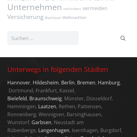
Unternehmen
vermeiden
verhindern
Versicherung
Weihnachten
Wachstum
Unterwegs in folgenden Städten
Hannover
,
Hildesheim
,
Berlin
,
Bremen
,
Hamburg
,
Dortmund, Frankfurt, Kassel,
Bielefeld
,
Braunschweig
, Münster, Düsseldorf,
Hemmingen,
Laatzen
, Rethen, Pattensen,
Ronnenberg, Wennigsen, Barsinghausen,
Wunstorf,
Garbsen
, Neustadt am
Rübenberge,
Langenhagen
, Isernhagen, Burgdorf,