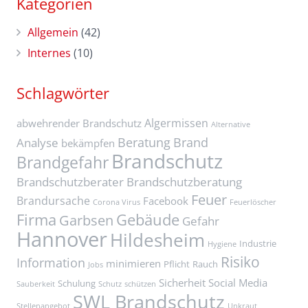
Kategorien
Allgemein
(42)
Internes
(10)
Schlagwörter
Algermissen
abwehrender Brandschutz
Alternative
Beratung
Brand
Analyse
bekämpfen
Brandschutz
Brandgefahr
Brandschutzberater
Brandschutzberatung
Feuer
Brandursache
Facebook
Corona Virus
Feuerlöscher
Firma
Gebäude
Garbsen
Gefahr
Hannover
Hildesheim
Industrie
Hygiene
Risiko
Information
minimieren
Pflicht
Rauch
Jobs
Sicherheit
Social Media
Schulung
Sauberkeit
Schutz
schützen
SWL Brandschutz
Stellenangebot
Unkraut