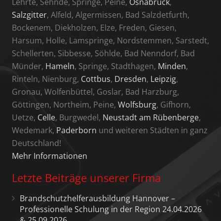
Lehrte, Sehnde, Springe, Peine,
Osnabrück
,
Salzgitter
, Alfeld, Algermissen, Bad Salzdetfurth,
Bockenem, Diekholzen, Elze, Freden, Giesen,
Harsum, Holle, Lamspringe, Nordstemmen, Sarstedt,
Schellerten, Sibbesse, Söhlde, Bad Nenndorf, Bad
Münder,
Hameln
, Springe, Stadthagen,
Minden
,
Rinteln, Nienburg,
Cottbus
,
Dresden
,
Leipzig
,
Gronau, Wolfenbüttel, Goslar, Bad Harzburg,
Göttingen, Northeim, Peine,
Wolfsburg
, Gifhorn,
Uetze,
Celle
, Burgwedel,
Neustadt am Rübenberge
,
Wedemark,
Paderborn
und weiteren Städten in ganz
Deutschland!
Mehr Informationen
Letzte Beiträge unserer Firma
Brandschutzhelferausbildung Hannover –
Professionelle Schulung in der Region 24.04.2026
& 25.09.2026