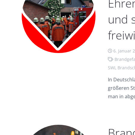
Ehren
und s
freiw
6. Januar 
Brandgef
SWL Brandsc
In Deutschl
größeren Stä
man in abg
Bran