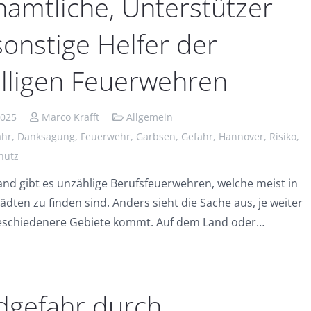
amtliche, Unterstützer
onstige Helfer der
illigen Feuerwehren
2025
Marco Krafft
Allgemein
ahr
,
Danksagung
,
Feuerwehr
,
Garbsen
,
Gefahr
,
Hannover
,
Risiko
,
hutz
and gibt es unzählige Berufsfeuerwehren, welche meist in
dten zu finden sind. Anders sieht die Sache aus, je weiter
eschiedenere Gebiete kommt. Auf dem Land oder…
dgefahr durch