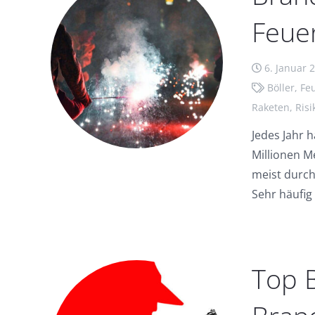
Feue
6. Januar 
Böller
,
Fe
Raketen
,
Risi
Jedes Jahr 
Millionen M
meist durc
Sehr häufi
Top 