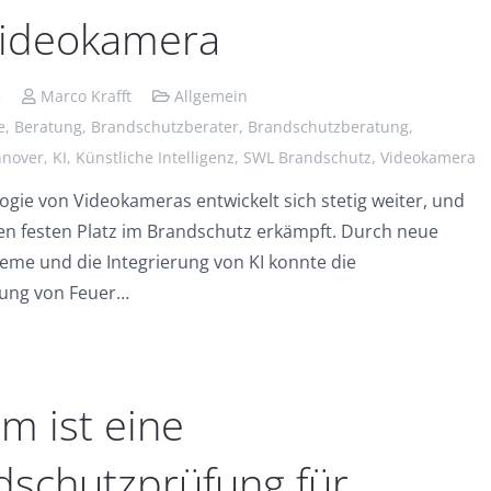
Videokamera
5
Marco Krafft
Allgemein
e
,
Beratung
,
Brandschutzberater
,
Brandschutzberatung
,
nover
,
KI
,
Künstliche Intelligenz
,
SWL Brandschutz
,
Videokamera
ogie von Videokameras entwickelt sich stetig weiter, und
nen festen Platz im Brandschutz erkämpft. Durch neue
me und die Integrierung von KI konnte die
ung von Feuer…
m ist eine
dschutzprüfung für