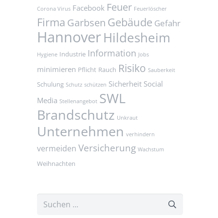
Feuer
Facebook
Corona Virus
Feuerlöscher
Firma
Gebäude
Garbsen
Gefahr
Hannover
Hildesheim
Information
Industrie
Hygiene
Jobs
Risiko
minimieren
Pflicht
Rauch
Sauberkeit
Sicherheit
Social
Schulung
Schutz
schützen
SWL
Media
Stellenangebot
Brandschutz
Unkraut
Unternehmen
verhindern
Versicherung
vermeiden
Wachstum
Weihnachten