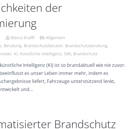
chkeiten der
mierung
5
Marco Krafft
Allgemein
e
,
Beratung
,
Brandschutzberater
,
Brandschutzberatung
,
nover
,
KI
,
Künstliche Intelligenz
,
SWL Brandschutz
nstliche Intelligenz (KI) ist so brandaktuell wie nie zuvor.
 beeinflusst es unser Leben immer mehr, indem es
chergebnisse liefert, Fahrzeuge unterstützend lenkt,
entwickelt und…
matisierter Brandschutz