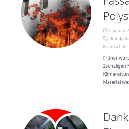
Fass
Polys
6. Januar 
Brandgef
Brandschutz
Früher wurd
2schaligen 
Klimarettun
Material wa
Danks