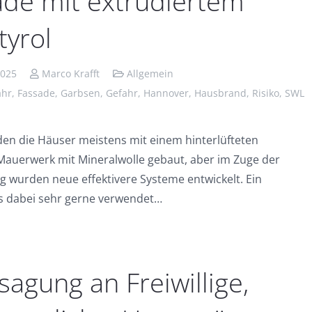
ade mit extrudiertem
tyrol
2025
Marco Krafft
Allgemein
ahr
,
Fassade
,
Garbsen
,
Gefahr
,
Hannover
,
Hausbrand
,
Risiko
,
SWL
en die Häuser meistens mit einem hinterlüfteten
Mauerwerk mit Mineralwolle gebaut, aber im Zuge der
g wurden neue effektivere Systeme entwickelt. Ein
s dabei sehr gerne verwendet…
agung an Freiwillige,