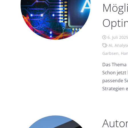
Mögli
Opti
6. Juli 202
AI
,
Analys
Garbsen
,
Han
Das Thema kü
Schon jetzt
passende Su
Strategien 
Auto