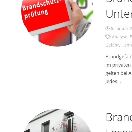
Unte
6. Januar 
Analyse
,
B
Gefahr
,
Hann
Brandgefahr
im privaten
gelten bei 
Jedes…
Bran