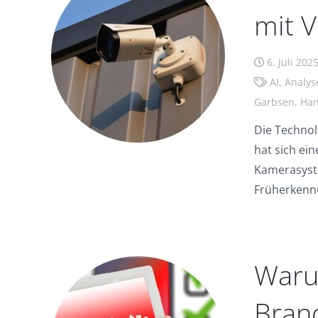
mit 
6. Juli 202
AI
,
Analys
Garbsen
,
Han
Die Technol
hat sich ei
Kamerasyste
Früherkenn
Waru
Bran