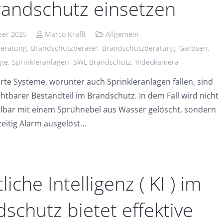
randschutz einsetzen
ber 2025
Marco Krafft
Allgemein
eratung
,
Brandschutzberater
,
Brandschutzberatung
,
Garbsen
,
age
,
Sprinkleranlagen
,
SWL Brandschutz
,
Videokamera
rte Systeme, worunter auch Sprinkleranlagen fallen, sind
chtbarer Bestandteil im Brandschutz. In dem Fall wird nicht
lbar mit einem Sprühnebel aus Wasser gelöscht, sondern
zeitig Alarm ausgelöst…
liche Intelligenz ( KI ) im
schutz bietet effektive