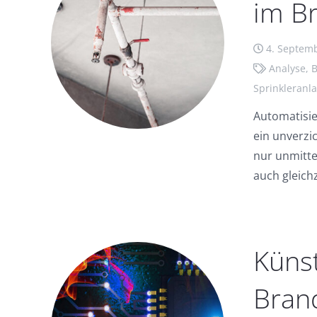
im B
4. Septem
Analyse
,
B
Sprinkleranl
Automatisie
ein unverzi
nur unmitte
auch gleich
Künst
Brand