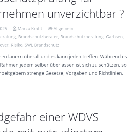
rnehmen unverzichtbar ?
2025
Marco Krafft
Allgemein
eratung
,
Brandschutzberater
,
Brandschutzberatung
,
Garbsen
,
over
,
Risiko
,
SWL Brandschutz
en lauern überall und es kann jeden treffen. Während es
 Rahmen jedem selber überlassen ist sich zu schützen, so
Arbeitgebern strenge Gesetze, Vorgaben und Richtlinien.
dgefahr einer WDVS