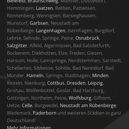
Bielefeld
,
Braunschweig
, Münster, Düsseldorf,
Hemmingen,
Laatzen
, Rethen, Pattensen,
Ronnenberg, Wennigsen, Barsinghausen,
Wunstorf,
Garbsen
, Neustadt am
Rübenberge,
Langenhagen
, Isernhagen, Burgdorf,
Lehrte, Sehnde, Springe, Peine,
Osnabrück
,
Salzgitter
, Alfeld, Algermissen, Bad Salzdetfurth,
Bockenem, Diekholzen, Elze, Freden, Giesen,
Harsum, Holle, Lamspringe, Nordstemmen, Sarstedt,
Schellerten, Sibbesse, Söhlde, Bad Nenndorf, Bad
Münder,
Hameln
, Springe, Stadthagen,
Minden
,
Rinteln, Nienburg,
Cottbus
,
Dresden
,
Leipzig
,
Gronau, Wolfenbüttel, Goslar, Bad Harzburg,
Göttingen, Northeim, Peine,
Wolfsburg
, Gifhorn,
Uetze,
Celle
, Burgwedel,
Neustadt am Rübenberge
,
Wedemark,
Paderborn
und weiteren Städten in ganz
Deutschland!
Mehr Informationen