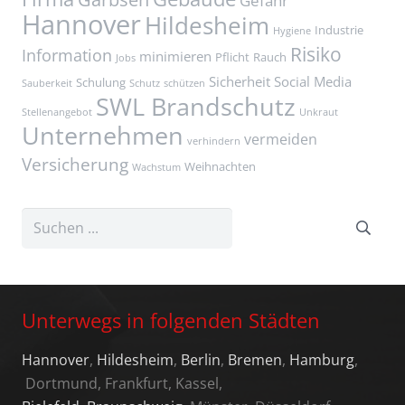
Gefahr
Hannover
Hildesheim
Industrie
Hygiene
Risiko
Information
minimieren
Pflicht
Rauch
Jobs
Sicherheit
Social Media
Schulung
Sauberkeit
Schutz
schützen
SWL Brandschutz
Stellenangebot
Unkraut
Unternehmen
vermeiden
verhindern
Versicherung
Weihnachten
Wachstum
Unterwegs in folgenden Städten
Hannover
,
Hildesheim
,
Berlin
,
Bremen
,
Hamburg
,
Dortmund, Frankfurt, Kassel,