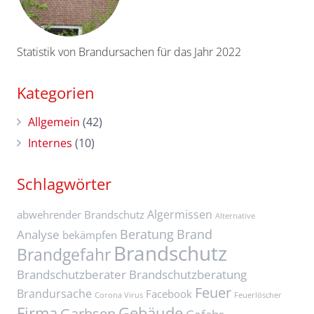
Statistik von Brandursachen für das Jahr 2022
Kategorien
Allgemein
(42)
Internes
(10)
Schlagwörter
Algermissen
abwehrender Brandschutz
Alternative
Beratung
Brand
Analyse
bekämpfen
Brandschutz
Brandgefahr
Brandschutzberater
Brandschutzberatung
Feuer
Brandursache
Facebook
Corona Virus
Feuerlöscher
Firma
Gebäude
Garbsen