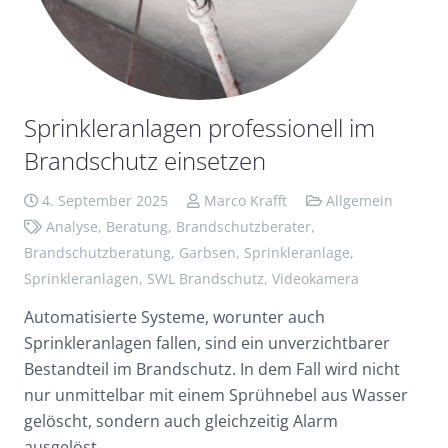
Sprinkleranlagen professionell im
Brandschutz einsetzen
4. September 2025
Marco Krafft
Allgemein
Analyse
,
Beratung
,
Brandschutzberater
,
Brandschutzberatung
,
Garbsen
,
Sprinkleranlage
,
Sprinkleranlagen
,
SWL Brandschutz
,
Videokamera
Automatisierte Systeme, worunter auch
Sprinkleranlagen fallen, sind ein unverzichtbarer
Bestandteil im Brandschutz. In dem Fall wird nicht
nur unmittelbar mit einem Sprühnebel aus Wasser
gelöscht, sondern auch gleichzeitig Alarm
ausgelöst…