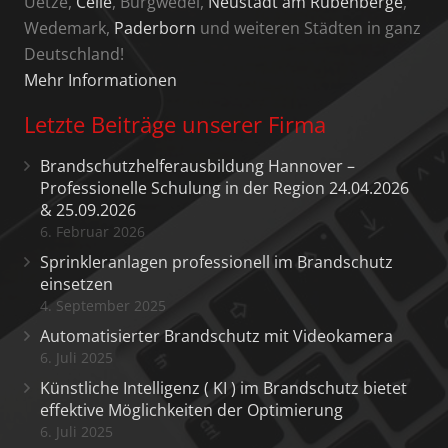
Uetze,
Celle
, Burgwedel,
Neustadt am Rübenberge
,
Wedemark,
Paderborn
und weiteren Städten in ganz
Deutschland!
Mehr Informationen
Letzte Beiträge unserer Firma
Brandschutzhelferausbildung Hannover –
Professionelle Schulung in der Region 24.04.2026
& 25.09.2026
6. Februar 2026
Sprinkleranlagen professionell im Brandschutz
einsetzen
4. September 2025
Automatisierter Brandschutz mit Videokamera
6. Juli 2025
Künstliche Intelligenz ( KI ) im Brandschutz bietet
effektive Möglichkeiten der Optimierung
6. Juli 2025