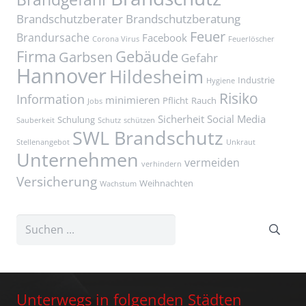
Brandschutzberater
Brandschutzberatung
Feuer
Brandursache
Facebook
Corona Virus
Feuerlöscher
Firma
Gebäude
Garbsen
Gefahr
Hannover
Hildesheim
Industrie
Hygiene
Risiko
Information
minimieren
Pflicht
Rauch
Jobs
Sicherheit
Social Media
Schulung
Sauberkeit
Schutz
schützen
SWL Brandschutz
Stellenangebot
Unkraut
Unternehmen
vermeiden
verhindern
Versicherung
Weihnachten
Wachstum
Unterwegs in folgenden Städten