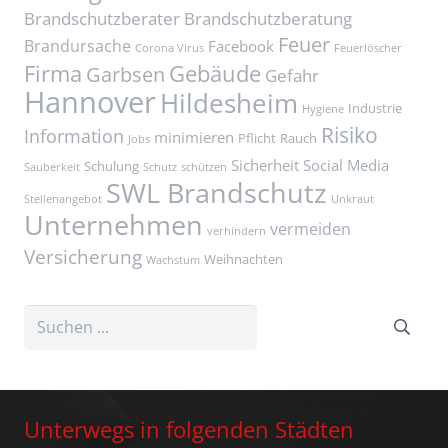
Brandschutzberater
Brandschutzberatung
Feuer
Brandursache
Facebook
Corona Virus
Feuerlöscher
Firma
Gebäude
Garbsen
Gefahr
Hannover
Hildesheim
Industrie
Hygiene
Risiko
Information
minimieren
Pflicht
Rauch
Jobs
Sicherheit
Social Media
Schulung
Sauberkeit
Schutz
schützen
SWL Brandschutz
Stellenangebot
Unkraut
Unternehmen
vermeiden
verhindern
Versicherung
Weihnachten
Wachstum
Unterwegs in folgenden Städten