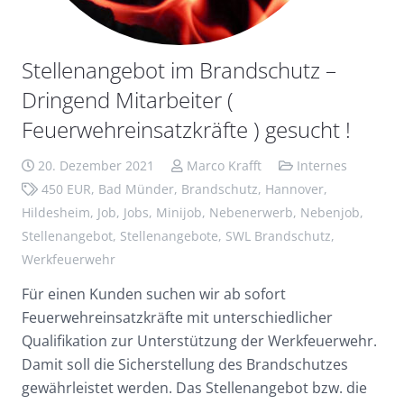
Stellenangebot im Brandschutz –
Dringend Mitarbeiter (
Feuerwehreinsatzkräfte ) gesucht !
20. Dezember 2021
Marco Krafft
Internes
450 EUR
,
Bad Münder
,
Brandschutz
,
Hannover
,
Hildesheim
,
Job
,
Jobs
,
Minijob
,
Nebenerwerb
,
Nebenjob
,
Stellenangebot
,
Stellenangebote
,
SWL Brandschutz
,
Werkfeuerwehr
Für einen Kunden suchen wir ab sofort
Feuerwehreinsatzkräfte mit unterschiedlicher
Qualifikation zur Unterstützung der Werkfeuerwehr.
Damit soll die Sicherstellung des Brandschutzes
gewährleistet werden. Das Stellenangebot bzw. die