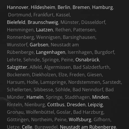
Hannover
,
Hildesheim
,
Berlin
,
Bremen
,
Hamburg
,
Dortmund, Frankfurt, Kassel,
Bielefeld
,
Braunschweig
, Münster, Düsseldorf,
Hemmingen,
Laatzen
, Rethen, Pattensen,
Ronnenberg, Wennigsen, Barsinghausen,
Wunstorf,
Garbsen
, Neustadt am
Rübenberge,
Langenhagen
, Isernhagen, Burgdorf,
Lehrte, Sehnde, Springe, Peine,
Osnabrück
,
Salzgitter
, Alfeld, Algermissen, Bad Salzdetfurth,
Bockenem, Diekholzen, Elze, Freden, Giesen,
Harsum, Holle, Lamspringe, Nordstemmen, Sarstedt,
Schellerten, Sibbesse, Söhlde, Bad Nenndorf, Bad
Münder,
Hameln
, Springe, Stadthagen,
Minden
,
Rinteln, Nienburg,
Cottbus
,
Dresden
,
Leipzig
,
Gronau, Wolfenbüttel, Goslar, Bad Harzburg,
Göttingen, Northeim, Peine,
Wolfsburg
, Gifhorn,
Uetze,
Celle
, Burgwedel,
Neustadt am Rübenberge
,