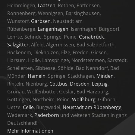
Hemmingen,
Laatzen
, Rethen, Pattensen,
Ronnenberg, Wennigsen, Barsinghausen,
Wunstorf,
Garbsen
, Neustadt am
Rübenberge,
Langenhagen
, Isernhagen, Burgdorf,
Lehrte, Sehnde, Springe, Peine,
Osnabrück
,
Salzgitter
, Alfeld, Algermissen, Bad Salzdetfurth,
Bockenem, Diekholzen, Elze, Freden, Giesen,
Harsum, Holle, Lamspringe, Nordstemmen, Sarstedt,
Schellerten, Sibbesse, Söhlde, Bad Nenndorf, Bad
Münder,
Hameln
, Springe, Stadthagen,
Minden
,
Rinteln, Nienburg,
Cottbus
,
Dresden
,
Leipzig
,
Gronau, Wolfenbüttel, Goslar, Bad Harzburg,
Göttingen, Northeim, Peine,
Wolfsburg
, Gifhorn,
Uetze,
Celle
, Burgwedel,
Neustadt am Rübenberge
,
Wedemark,
Paderborn
und weiteren Städten in ganz
Deutschland!
Mehr Informationen