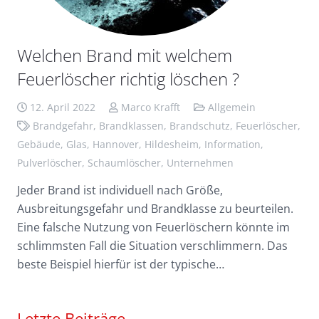
Welchen Brand mit welchem
Feuerlöscher richtig löschen ?
12. April 2022
Marco Krafft
Allgemein
Brandgefahr
,
Brandklassen
,
Brandschutz
,
Feuerlöscher
,
Gebäude
,
Glas
,
Hannover
,
Hildesheim
,
Information
,
Pulverlöscher
,
Schaumlöscher
,
Unternehmen
Jeder Brand ist individuell nach Größe,
Ausbreitungsgefahr und Brandklasse zu beurteilen.
Eine falsche Nutzung von Feuerlöschern könnte im
schlimmsten Fall die Situation verschlimmern. Das
beste Beispiel hierfür ist der typische…
Letzte Beiträge