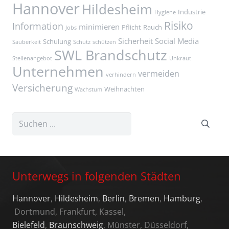
Hannover
Hildesheim
Industrie
Hygiene
Risiko
Information
minimieren
Pflicht
Rauch
Jobs
Sicherheit
Social Media
Schulung
Sauberkeit
Schutz
schützen
SWL Brandschutz
Stellenangebot
Unkraut
Unternehmen
vermeiden
verhindern
Versicherung
Weihnachten
Wachstum
Unterwegs in folgenden Städten
Hannover
,
Hildesheim
,
Berlin
,
Bremen
,
Hamburg
,
Dortmund, Frankfurt, Kassel,
Bielefeld
,
Braunschweig
, Münster, Düsseldorf,