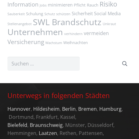
Risiko
Information
minimieren
Pflicht
Rauch
Jobs
Sicherheit
Social Media
Schulung
Sauberkeit
Schutz
schützen
SWL Brandschutz
Stellenangebot
Unkraut
Unternehmen
vermeiden
verhindern
Versicherung
Weihnachten
Wachstum
Unterwegs in folgenden Städten
Hannover
,
Hildesheim
,
Berlin
,
Bremen
,
Hamburg
,
Dortmund, Frankfurt, Kassel,
Bielefeld
,
Braunschweig
, Münster, Düsseldorf,
Hemmingen,
Laatzen
, Rethen, Pattensen,