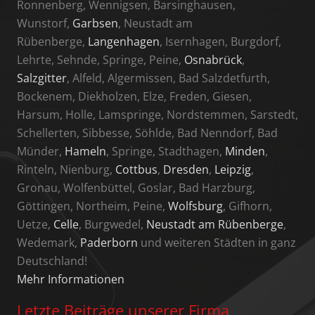
Ronnenberg, Wennigsen, Barsinghausen,
Wunstorf,
Garbsen
, Neustadt am
Rübenberge,
Langenhagen
, Isernhagen, Burgdorf,
Lehrte, Sehnde, Springe, Peine,
Osnabrück
,
Salzgitter
, Alfeld, Algermissen, Bad Salzdetfurth,
Bockenem, Diekholzen, Elze, Freden, Giesen,
Harsum, Holle, Lamspringe, Nordstemmen, Sarstedt,
Schellerten, Sibbesse, Söhlde, Bad Nenndorf, Bad
Münder,
Hameln
, Springe, Stadthagen,
Minden
,
Rinteln, Nienburg,
Cottbus
,
Dresden
,
Leipzig
,
Gronau, Wolfenbüttel, Goslar, Bad Harzburg,
Göttingen, Northeim, Peine,
Wolfsburg
, Gifhorn,
Uetze,
Celle
, Burgwedel,
Neustadt am Rübenberge
,
Wedemark,
Paderborn
und weiteren Städten in ganz
Deutschland!
Mehr Informationen
Letzte Beiträge unserer Firma