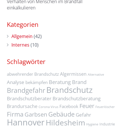
Verhalten von Menschen im Brandfall
einkalkulieren
Kategorien
Allgemein
(42)
Internes
(10)
Schlagwörter
Algermissen
abwehrender Brandschutz
Alternative
Beratung
Brand
Analyse
bekämpfen
Brandschutz
Brandgefahr
Brandschutzberater
Brandschutzberatung
Feuer
Brandursache
Facebook
Corona Virus
Feuerlöscher
Firma
Gebäude
Garbsen
Gefahr
Hannover
Hildesheim
Industrie
Hygiene